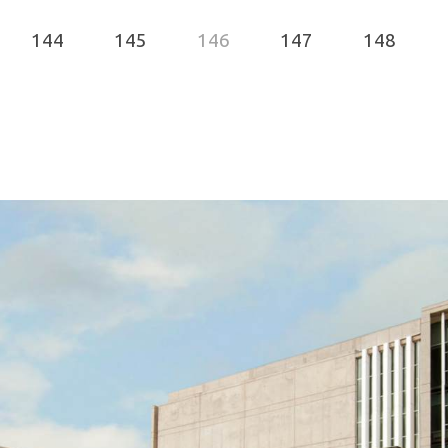
144
145
146
147
148