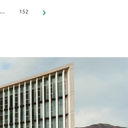
…
152