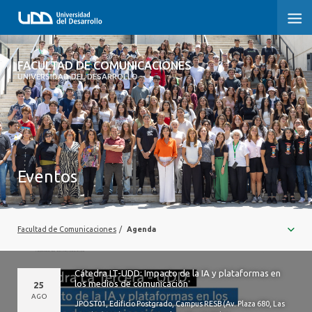
FACULTAD DE COMUNICACIONES
FACULTAD DE COMUNICACIONES
UNIVERSIDAD DEL DESARROLLO
INICIO
SOBRE LA FACULTAD
CARRERAS
Eventos
POSTGRADOS Y EDUCACIÓN CONTINUA
INVESTIGACIÓN
Facultad de Comunicaciones
/
Agenda
EXTENSIÓN
Cátedra LT-UDD: Impacto de la IA y plataformas en
CENTRO DE ESCRITURA
los medios de comunicación
25
AGO
JPOST01, Edificio Postgrado, Campus RESB (Av. Plaza 680, Las