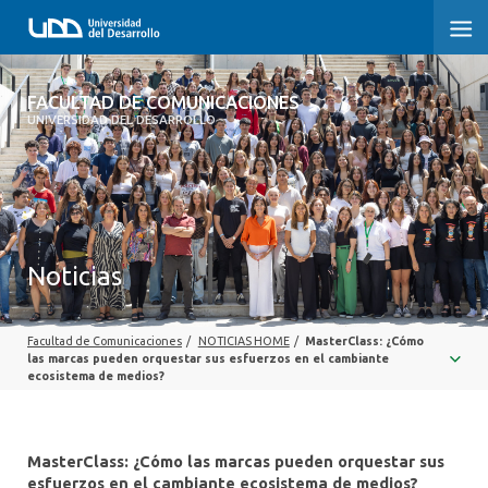
FACULTAD DE COMUNICACIONES
FACULTAD DE COMUNICACIONES
UNIVERSIDAD DEL DESARROLLO
INICIO
SOBRE LA FACULTAD
CARRERAS
Noticias
POSTGRADOS Y EDUCACIÓN CONTINUA
Facultad de Comunicaciones
/
NOTICIAS HOME
/
MasterClass: ¿Cómo
INVESTIGACIÓN
las marcas pueden orquestar sus esfuerzos en el cambiante
ecosistema de medios?
EXTENSIÓN
CENTRO DE ESCRITURA
MasterClass: ¿Cómo las marcas pueden orquestar sus
esfuerzos en el cambiante ecosistema de medios?