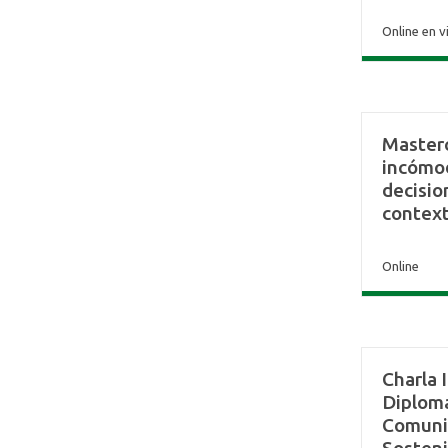
Online en v
Masterc
incómod
decisio
context
Online
Charla 
Diplom
Comunic