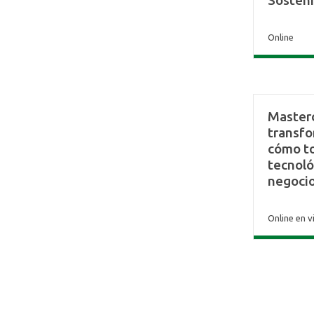
Sosteni
Online
Masterc
transfo
cómo t
tecnoló
negoci
Online en v