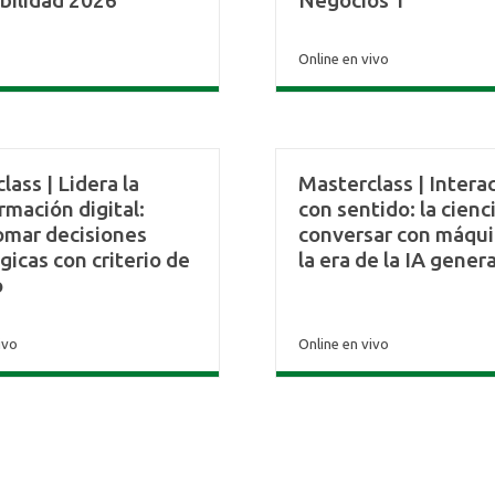
bilidad 2026
Negocios 1
Online en vivo
lass | Lidera la
Masterclass | Intera
rmación digital:
con sentido: la cienc
omar decisiones
conversar con máqui
gicas con criterio de
la era de la IA gener
o
ivo
Online en vivo