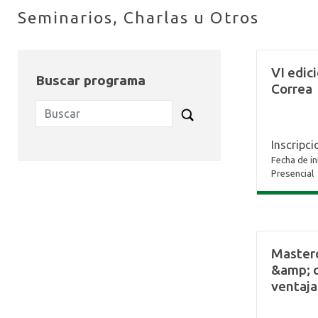
Seminarios, Charlas u Otros
VI edic
Buscar programa
Correa
Inscripci
Fecha de in
Presencial
Masterc
&amp; c
ventaj