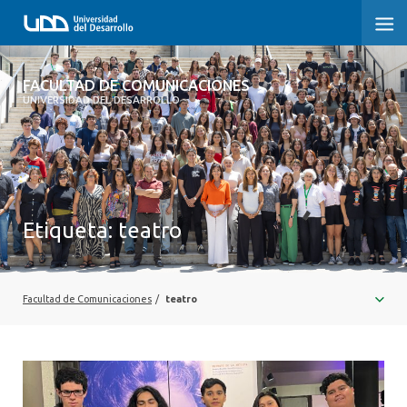
FACULTAD DE COMUNICACIONES
FACULTAD DE COMUNICACIONES
UNIVERSIDAD DEL DESARROLLO
INICIO
SOBRE LA FACULTAD
CARRERAS
Etiqueta:
teatro
POSTGRADOS Y EDUCACIÓN CONTINUA
INVESTIGACIÓN
Facultad de Comunicaciones
/
teatro
EXTENSIÓN
CENTRO DE ESCRITURA