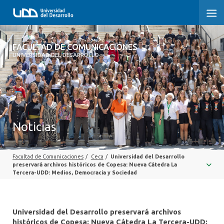
FACULTAD DE COMUNICACIONES
FACULTAD DE COMUNICACIONES
UNIVERSIDAD DEL DESARROLLO
INICIO
SOBRE LA FACULTAD
CARRERAS
Noticias
POSTGRADOS Y EDUCACIÓN CONTINUA
Facultad de Comunicaciones
/
Ceca
/
Universidad del Desarrollo
INVESTIGACIÓN
preservará archivos históricos de Copesa: Nueva Cátedra La
Tercera-UDD: Medios, Democracia y Sociedad
EXTENSIÓN
CENTRO DE ESCRITURA
Universidad del Desarrollo preservará archivos
históricos de Copesa: Nueva Cátedra La Tercera-UDD: