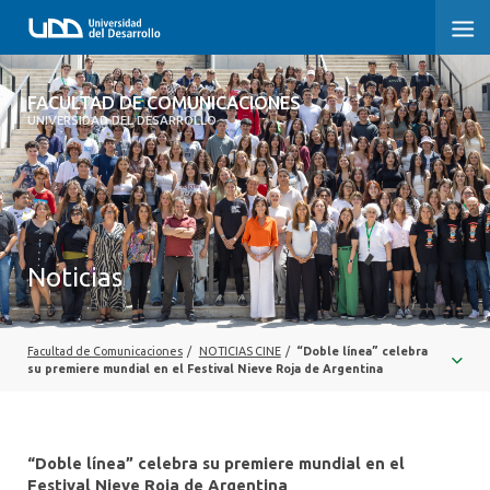
FACULTAD DE COMUNICACIONES
FACULTAD DE COMUNICACIONES
UNIVERSIDAD DEL DESARROLLO
INICIO
SOBRE LA FACULTAD
CARRERAS
Noticias
POSTGRADOS Y EDUCACIÓN CONTINUA
INVESTIGACIÓN
Facultad de Comunicaciones
/
NOTICIAS CINE
/
“Doble línea” celebra
su premiere mundial en el Festival Nieve Roja de Argentina
EXTENSIÓN
CENTRO DE ESCRITURA
“Doble línea” celebra su premiere mundial en el
Festival Nieve Roja de Argentina