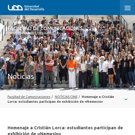
FACULTAD DE COMUNICACIONES
FACULTAD DE COMUNICACIONES
UNIVERSIDAD DEL DESARROLLO
INICIO
SOBRE LA FACULTAD
CARRERAS
Noticias
POSTGRADOS Y EDUCACIÓN CONTINUA
INVESTIGACIÓN
Facultad de Comunicaciones
/
NOTICIAS CINE
/
Homenaje a Cristián
Lorca: estudiantes participan de exhibición de «Nemesio»
EXTENSIÓN
CENTRO DE ESCRITURA
Homenaje a Cristián Lorca: estudiantes participan de
exhibición de «Nemesio»