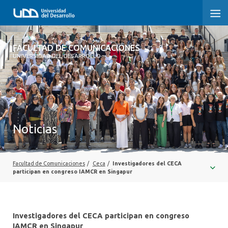
FACULTAD DE COMUNICACIONES
FACULTAD DE COMUNICACIONES
UNIVERSIDAD DEL DESARROLLO
INICIO
SOBRE LA FACULTAD
CARRERAS
Noticias
POSTGRADOS Y EDUCACIÓN CONTINUA
INVESTIGACIÓN
Facultad de Comunicaciones
/
Ceca
/
Investigadores del CECA
participan en congreso IAMCR en Singapur
EXTENSIÓN
CENTRO DE ESCRITURA
Investigadores del CECA participan en congreso
IAMCR en Singapur