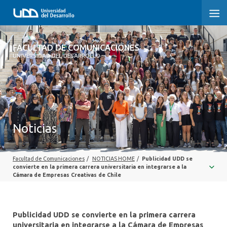
FACULTAD DE COMUNICACIONES
FACULTAD DE COMUNICACIONES
UNIVERSIDAD DEL DESARROLLO
INICIO
SOBRE LA FACULTAD
CARRERAS
Noticias
POSTGRADOS Y EDUCACIÓN CONTINUA
Facultad de Comunicaciones
/
NOTICIAS HOME
/
Publicidad UDD se
INVESTIGACIÓN
convierte en la primera carrera universitaria en integrarse a la
Cámara de Empresas Creativas de Chile
EXTENSIÓN
CENTRO DE ESCRITURA
Publicidad UDD se convierte en la primera carrera
universitaria en integrarse a la Cámara de Empresas