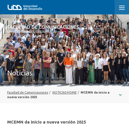
FACULTAD DE COMUNICACIONES
FACULTAD DE COMUNICACIONES
UNIVERSIDAD DEL DESARROLLO
INICIO
SOBRE LA FACULTAD
CARRERAS
Noticias
POSTGRADOS Y EDUCACIÓN CONTINUA
INVESTIGACIÓN
Facultad de Comunicaciones
/
NOTICIAS HOME
/
MCEMN da inicio a
nueva versión 2025
EXTENSIÓN
CENTRO DE ESCRITURA
MCEMN da inicio a nueva versión 2025