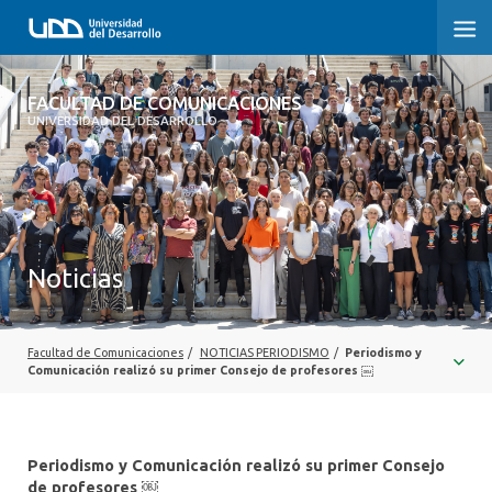
FACULTAD DE COMUNICACIONES
FACULTAD DE COMUNICACIONES
UNIVERSIDAD DEL DESARROLLO
INICIO
SOBRE LA FACULTAD
CARRERAS
Noticias
POSTGRADOS Y EDUCACIÓN CONTINUA
INVESTIGACIÓN
Facultad de Comunicaciones
/
NOTICIAS PERIODISMO
/
Periodismo y
Comunicación realizó su primer Consejo de profesores ￼
EXTENSIÓN
CENTRO DE ESCRITURA
Periodismo y Comunicación realizó su primer Consejo
de profesores ￼