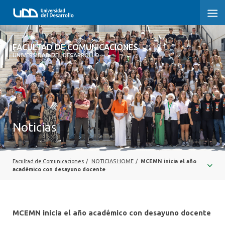
FACULTAD DE COMUNICACIONES
FACULTAD DE COMUNICACIONES
UNIVERSIDAD DEL DESARROLLO
INICIO
SOBRE LA FACULTAD
CARRERAS
Noticias
POSTGRADOS Y EDUCACIÓN CONTINUA
INVESTIGACIÓN
Facultad de Comunicaciones
/
NOTICIAS HOME
/
MCEMN inicia el año
académico con desayuno docente
EXTENSIÓN
CENTRO DE ESCRITURA
MCEMN inicia el año académico con desayuno docente