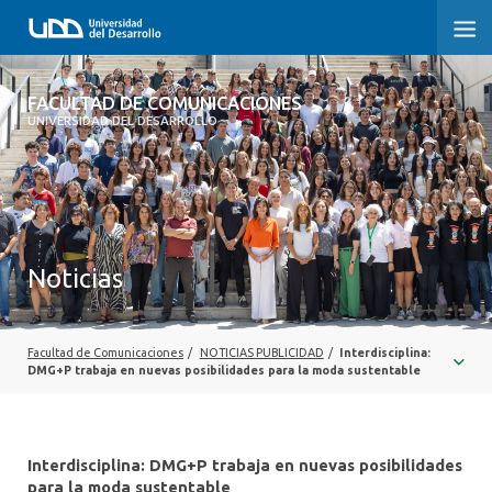
FACULTAD DE COMUNICACIONES
FACULTAD DE COMUNICACIONES
UNIVERSIDAD DEL DESARROLLO
INICIO
SOBRE LA FACULTAD
CARRERAS
Noticias
POSTGRADOS Y EDUCACIÓN CONTINUA
INVESTIGACIÓN
Facultad de Comunicaciones
/
NOTICIAS PUBLICIDAD
/
Interdisciplina:
DMG+P trabaja en nuevas posibilidades para la moda sustentable
EXTENSIÓN
CENTRO DE ESCRITURA
Interdisciplina: DMG+P trabaja en nuevas posibilidades
para la moda sustentable