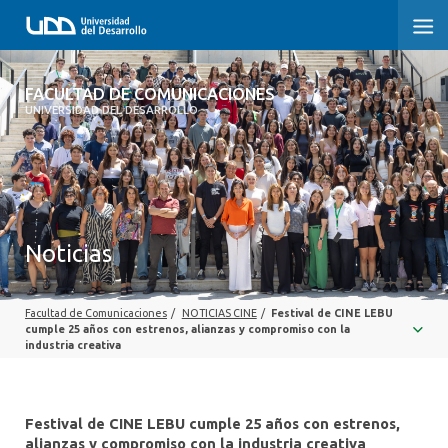
FACULTAD DE COMUNICACIONES
FACULTAD DE COMUNICACIONES
UNIVERSIDAD DEL DESARROLLO
INICIO
SOBRE LA FACULTAD
CARRERAS
Noticias
POSTGRADOS Y EDUCACIÓN CONTINUA
Facultad de Comunicaciones
/
NOTICIAS CINE
/
Festival de CINE LEBU
INVESTIGACIÓN
cumple 25 años con estrenos, alianzas y compromiso con la
industria creativa
EXTENSIÓN
CENTRO DE ESCRITURA
Festival de CINE LEBU cumple 25 años con estrenos,
alianzas y compromiso con la industria creativa