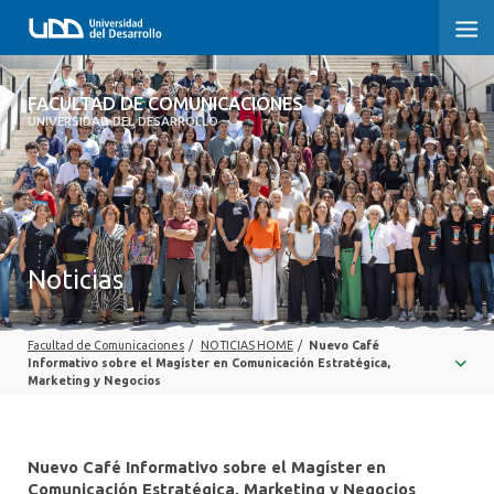
FACULTAD DE COMUNICACIONES
FACULTAD DE COMUNICACIONES
UNIVERSIDAD DEL DESARROLLO
INICIO
SOBRE LA FACULTAD
CARRERAS
Noticias
POSTGRADOS Y EDUCACIÓN CONTINUA
Facultad de Comunicaciones
/
NOTICIAS HOME
/
Nuevo Café
INVESTIGACIÓN
Informativo sobre el Magíster en Comunicación Estratégica,
Marketing y Negocios
EXTENSIÓN
CENTRO DE ESCRITURA
Nuevo Café Informativo sobre el Magíster en
Comunicación Estratégica, Marketing y Negocios