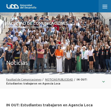
FACULTAD DE COMUNICACIONES
FACULTAD DE COMUNICACIONES
UNIVERSIDAD DEL DESARROLLO
INICIO
SOBRE LA FACULTAD
CARRERAS
Noticias
POSTGRADOS Y EDUCACIÓN CONTINUA
INVESTIGACIÓN
Facultad de Comunicaciones
/
NOTICIAS PUBLICIDAD
/
IN OUT:
Estudiantes trabajaron en Agencia Loca
EXTENSIÓN
CENTRO DE ESCRITURA
IN OUT: Estudiantes trabajaron en Agencia Loca