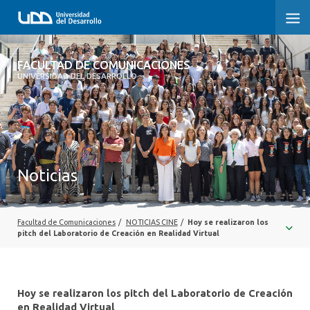
FACULTAD DE COMUNICACIONES
FACULTAD DE COMUNICACIONES
UNIVERSIDAD DEL DESARROLLO
INICIO
SOBRE LA FACULTAD
CARRERAS
Noticias
POSTGRADOS Y EDUCACIÓN CONTINUA
INVESTIGACIÓN
Facultad de Comunicaciones
/
NOTICIAS CINE
/
Hoy se realizaron los
pitch del Laboratorio de Creación en Realidad Virtual
EXTENSIÓN
CENTRO DE ESCRITURA
Hoy se realizaron los pitch del Laboratorio de Creación
en Realidad Virtual