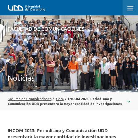
FACULTAD DE COMUNICACIONES
FACULTAD DE COMUNICACIONES
UNIVERSIDAD DEL DESARROLLO
INICIO
SOBRE LA FACULTAD
CARRERAS
Noticias
POSTGRADOS Y EDUCACIÓN CONTINUA
INVESTIGACIÓN
Facultad de Comunicaciones
/
Ceca
/
INCOM 2023: Periodismo y
Comunicación UDD presentará la mayor cantidad de investigaciones
EXTENSIÓN
CENTRO DE ESCRITURA
INCOM 2023: Periodismo y Comunicación UDD
presentará la mayor cantidad de investigaciones