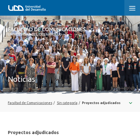
FACULTAD DE COMUNICACIONES
FACULTAD DE COMUNICACIONES
UNIVERSIDAD DEL DESARROLLO
INICIO
SOBRE LA FACULTAD
CARRERAS
Noticias
POSTGRADOS Y EDUCACIÓN CONTINUA
INVESTIGACIÓN
Facultad de Comunicaciones
/
Sin categoría
/
Proyectos adjudicados
EXTENSIÓN
CENTRO DE ESCRITURA
Proyectos adjudicados