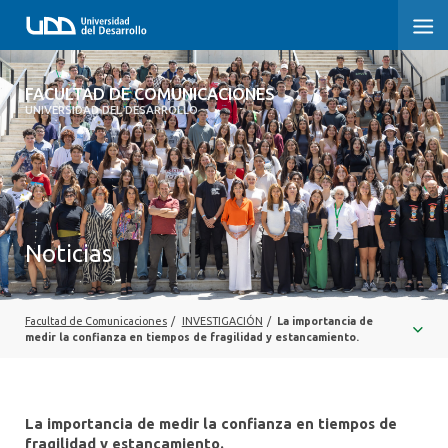
FACULTAD DE COMUNICACIONES
FACULTAD DE COMUNICACIONES
UNIVERSIDAD DEL DESARROLLO
INICIO
SOBRE LA FACULTAD
CARRERAS
Noticias
POSTGRADOS Y EDUCACIÓN CONTINUA
INVESTIGACIÓN
Facultad de Comunicaciones
/
INVESTIGACIÓN
/
La importancia de
medir la confianza en tiempos de fragilidad y estancamiento.
EXTENSIÓN
CENTRO DE ESCRITURA
La importancia de medir la confianza en tiempos de
fragilidad y estancamiento.