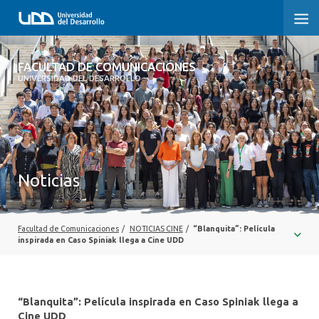
FACULTAD DE COMUNICACIONES
FACULTAD DE COMUNICACIONES
UNIVERSIDAD DEL DESARROLLO
INICIO
SOBRE LA FACULTAD
CARRERAS
Noticias
POSTGRADOS Y EDUCACIÓN CONTINUA
INVESTIGACIÓN
Facultad de Comunicaciones
/
NOTICIAS CINE
/
“Blanquita”: Película
inspirada en Caso Spiniak llega a Cine UDD
EXTENSIÓN
CENTRO DE ESCRITURA
“Blanquita”: Película inspirada en Caso Spiniak llega a
Cine UDD