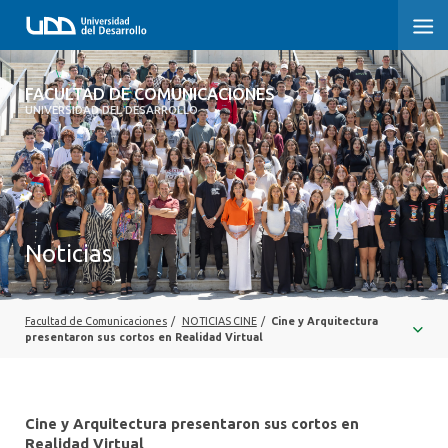
FACULTAD DE COMUNICACIONES
FACULTAD DE COMUNICACIONES
UNIVERSIDAD DEL DESARROLLO
INICIO
SOBRE LA FACULTAD
CARRERAS
Noticias
POSTGRADOS Y EDUCACIÓN CONTINUA
INVESTIGACIÓN
Facultad de Comunicaciones
/
NOTICIAS CINE
/
Cine y Arquitectura
presentaron sus cortos en Realidad Virtual
EXTENSIÓN
CENTRO DE ESCRITURA
Cine y Arquitectura presentaron sus cortos en
Realidad Virtual