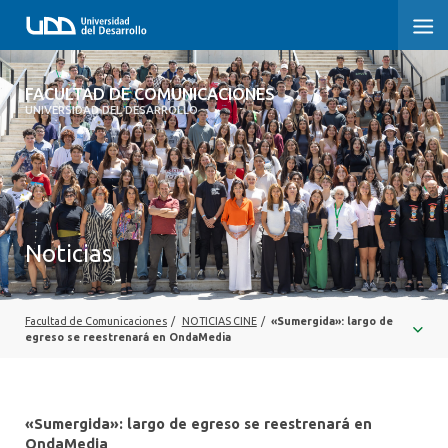
FACULTAD DE COMUNICACIONES
FACULTAD DE COMUNICACIONES
UNIVERSIDAD DEL DESARROLLO
INICIO
SOBRE LA FACULTAD
CARRERAS
Noticias
POSTGRADOS Y EDUCACIÓN CONTINUA
INVESTIGACIÓN
Facultad de Comunicaciones
/
NOTICIAS CINE
/
«Sumergida»: largo de
egreso se reestrenará en OndaMedia
EXTENSIÓN
CENTRO DE ESCRITURA
«Sumergida»: largo de egreso se reestrenará en
OndaMedia