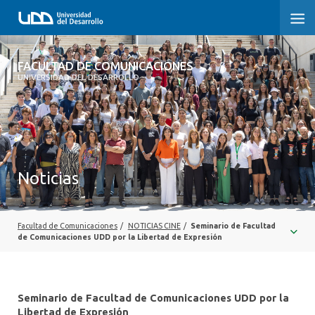
FACULTAD DE COMUNICACIONES
FACULTAD DE COMUNICACIONES
UNIVERSIDAD DEL DESARROLLO
INICIO
SOBRE LA FACULTAD
CARRERAS
Noticias
POSTGRADOS Y EDUCACIÓN CONTINUA
INVESTIGACIÓN
Facultad de Comunicaciones
/
NOTICIAS CINE
/
Seminario de Facultad
de Comunicaciones UDD por la Libertad de Expresión
EXTENSIÓN
CENTRO DE ESCRITURA
Seminario de Facultad de Comunicaciones UDD por la
Libertad de Expresión