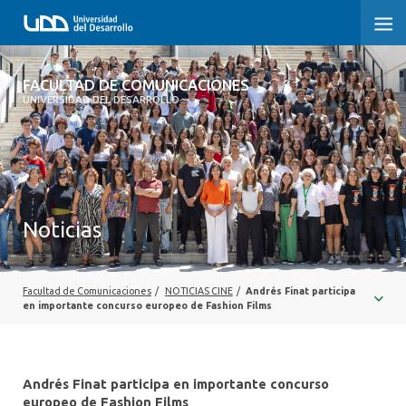
FACULTAD DE COMUNICACIONES
FACULTAD DE COMUNICACIONES
UNIVERSIDAD DEL DESARROLLO
INICIO
SOBRE LA FACULTAD
CARRERAS
Noticias
POSTGRADOS Y EDUCACIÓN CONTINUA
INVESTIGACIÓN
Facultad de Comunicaciones
/
NOTICIAS CINE
/
Andrés Finat participa
en importante concurso europeo de Fashion Films
EXTENSIÓN
CENTRO DE ESCRITURA
Andrés Finat participa en importante concurso
europeo de Fashion Films