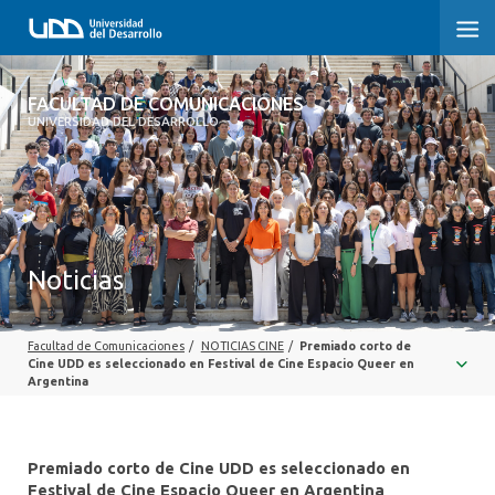
FACULTAD DE COMUNICACIONES
FACULTAD DE COMUNICACIONES
UNIVERSIDAD DEL DESARROLLO
INICIO
SOBRE LA FACULTAD
CARRERAS
Noticias
POSTGRADOS Y EDUCACIÓN CONTINUA
Facultad de Comunicaciones
/
NOTICIAS CINE
/
Premiado corto de
INVESTIGACIÓN
Cine UDD es seleccionado en Festival de Cine Espacio Queer en
Argentina
EXTENSIÓN
CENTRO DE ESCRITURA
Premiado corto de Cine UDD es seleccionado en
Festival de Cine Espacio Queer en Argentina