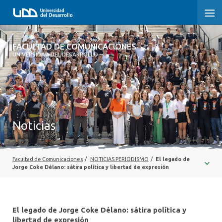
FACULTAD DE COMUNICACIONES
FACULTAD DE COMUNICACIONES
UNIVERSIDAD DEL DESARROLLO
INICIO
SOBRE LA FACULTAD
CARRERAS
Noticias
POSTGRADOS Y EDUCACIÓN CONTINUA
INVESTIGACIÓN
Facultad de Comunicaciones
/
NOTICIAS PERIODISMO
/
El legado de
Jorge Coke Délano: sátira política y libertad de expresión
EXTENSIÓN
CENTRO DE ESCRITURA
El legado de Jorge Coke Délano: sátira política y
libertad de expresión