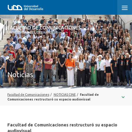
FACULTAD DE COMUNICACIONES
FACULTAD DE COMUNICACIONES
UNIVERSIDAD DEL DESARROLLO
INICIO
SOBRE LA FACULTAD
CARRERAS
Noticias
POSTGRADOS Y EDUCACIÓN CONTINUA
INVESTIGACIÓN
Facultad de Comunicaciones
/
NOTICIAS CINE
/
Facultad de
Comunicaciones restructuró su espacio audiovisual
EXTENSIÓN
CENTRO DE ESCRITURA
Facultad de Comunicaciones restructuró su espacio
audiovisual