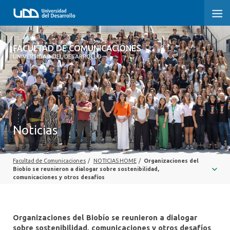
FACULTAD DE COMUNICACIONES
FACULTAD DE COMUNICACIONES
UNIVERSIDAD DEL DESARROLLO
INICIO
SOBRE LA FACULTAD
CARRERAS
Noticias
POSTGRADOS Y EDUCACIÓN CONTINUA
Facultad de Comunicaciones
/
NOTICIAS HOME
/
Organizaciones del
INVESTIGACIÓN
Biobío se reunieron a dialogar sobre sostenibilidad,
comunicaciones y otros desafíos
EXTENSIÓN
CENTRO DE ESCRITURA
Organizaciones del Biobío se reunieron a dialogar
sobre sostenibilidad, comunicaciones y otros desafíos