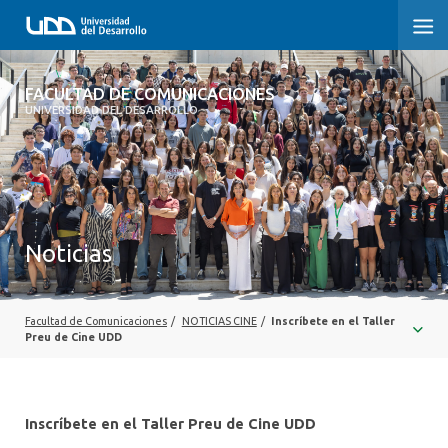
FACULTAD DE COMUNICACIONES
FACULTAD DE COMUNICACIONES
UNIVERSIDAD DEL DESARROLLO
INICIO
SOBRE LA FACULTAD
CARRERAS
Noticias
POSTGRADOS Y EDUCACIÓN CONTINUA
INVESTIGACIÓN
Facultad de Comunicaciones
/
NOTICIAS CINE
/
Inscríbete en el Taller
Preu de Cine UDD
EXTENSIÓN
CENTRO DE ESCRITURA
Inscríbete en el Taller Preu de Cine UDD