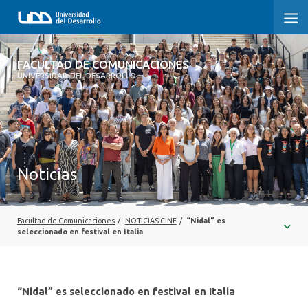
FACULTAD DE COMUNICACIONES
FACULTAD DE COMUNICACIONES
UNIVERSIDAD DEL DESARROLLO
INICIO
SOBRE LA FACULTAD
CARRERAS
Noticias
POSTGRADOS Y EDUCACIÓN CONTINUA
INVESTIGACIÓN
Facultad de Comunicaciones
/
NOTICIAS CINE
/
“Nidal” es
seleccionado en festival en Italia
EXTENSIÓN
CENTRO DE ESCRITURA
“Nidal” es seleccionado en festival en Italia