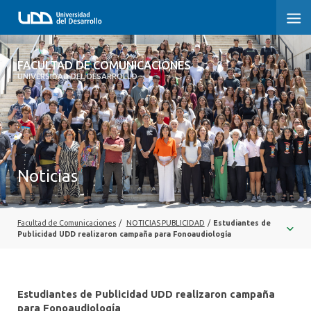
FACULTAD DE COMUNICACIONES
FACULTAD DE COMUNICACIONES
UNIVERSIDAD DEL DESARROLLO
INICIO
SOBRE LA FACULTAD
CARRERAS
Noticias
POSTGRADOS Y EDUCACIÓN CONTINUA
INVESTIGACIÓN
Facultad de Comunicaciones
/
NOTICIAS PUBLICIDAD
/
​​Estudiantes de
Publicidad UDD realizaron campaña para Fonoaudiología
EXTENSIÓN
CENTRO DE ESCRITURA
​​Estudiantes de Publicidad UDD realizaron campaña
para Fonoaudiología