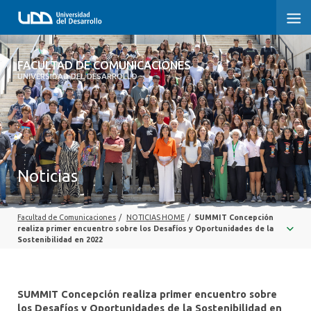
FACULTAD DE COMUNICACIONES
FACULTAD DE COMUNICACIONES
UNIVERSIDAD DEL DESARROLLO
INICIO
SOBRE LA FACULTAD
CARRERAS
Noticias
POSTGRADOS Y EDUCACIÓN CONTINUA
Facultad de Comunicaciones
/
NOTICIAS HOME
/
SUMMIT Concepción
INVESTIGACIÓN
realiza primer encuentro sobre los Desafíos y Oportunidades de la
Sostenibilidad en 2022
EXTENSIÓN
CENTRO DE ESCRITURA
SUMMIT Concepción realiza primer encuentro sobre
los Desafíos y Oportunidades de la Sostenibilidad en