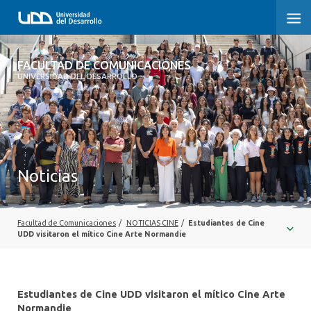
FACULTAD DE COMUNICACIONES
FACULTAD DE COMUNICACIONES
UNIVERSIDAD DEL DESARROLLO
INICIO
SOBRE LA FACULTAD
CARRERAS
Noticias
POSTGRADOS Y EDUCACIÓN CONTINUA
INVESTIGACIÓN
Facultad de Comunicaciones
/
NOTICIAS CINE
/
Estudiantes de Cine
UDD visitaron el mítico Cine Arte Normandie
EXTENSIÓN
CENTRO DE ESCRITURA
Estudiantes de Cine UDD visitaron el mítico Cine Arte
Normandie