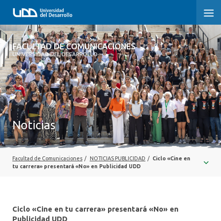
FACULTAD DE COMUNICACIONES
FACULTAD DE COMUNICACIONES
UNIVERSIDAD DEL DESARROLLO
INICIO
SOBRE LA FACULTAD
CARRERAS
Noticias
POSTGRADOS Y EDUCACIÓN CONTINUA
INVESTIGACIÓN
Facultad de Comunicaciones
/
NOTICIAS PUBLICIDAD
/
Ciclo «Cine en
tu carrera» presentará «No» en Publicidad UDD
EXTENSIÓN
CENTRO DE ESCRITURA
Ciclo «Cine en tu carrera» presentará «No» en
Publicidad UDD