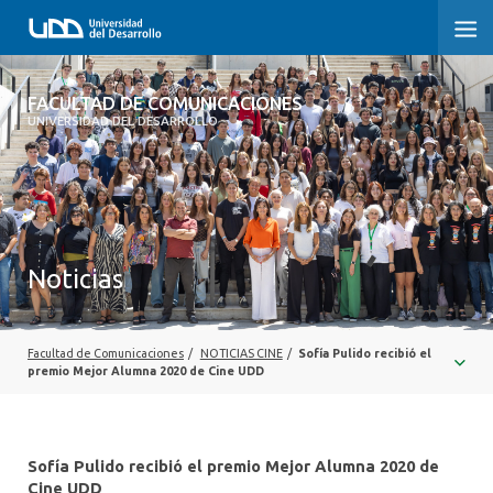
FACULTAD DE COMUNICACIONES
FACULTAD DE COMUNICACIONES
UNIVERSIDAD DEL DESARROLLO
INICIO
SOBRE LA FACULTAD
CARRERAS
Noticias
POSTGRADOS Y EDUCACIÓN CONTINUA
INVESTIGACIÓN
Facultad de Comunicaciones
/
NOTICIAS CINE
/
Sofía Pulido recibió el
premio Mejor Alumna 2020 de Cine UDD
EXTENSIÓN
CENTRO DE ESCRITURA
Sofía Pulido recibió el premio Mejor Alumna 2020 de
Cine UDD