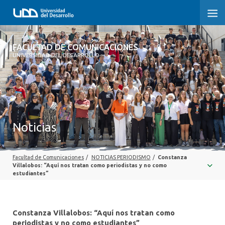
FACULTAD DE COMUNICACIONES
FACULTAD DE COMUNICACIONES
UNIVERSIDAD DEL DESARROLLO
INICIO
SOBRE LA FACULTAD
CARRERAS
Noticias
POSTGRADOS Y EDUCACIÓN CONTINUA
Facultad de Comunicaciones
/
NOTICIAS PERIODISMO
/
Constanza
INVESTIGACIÓN
Villalobos: “Aquí nos tratan como periodistas y no como
estudiantes”
EXTENSIÓN
CENTRO DE ESCRITURA
Constanza Villalobos: “Aquí nos tratan como
periodistas y no como estudiantes”