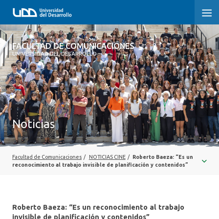
FACULTAD DE COMUNICACIONES
FACULTAD DE COMUNICACIONES
UNIVERSIDAD DEL DESARROLLO
INICIO
SOBRE LA FACULTAD
CARRERAS
Noticias
POSTGRADOS Y EDUCACIÓN CONTINUA
INVESTIGACIÓN
Facultad de Comunicaciones
/
NOTICIAS CINE
/
Roberto Baeza: “Es un
reconocimiento al trabajo invisible de planificación y contenidos”
EXTENSIÓN
CENTRO DE ESCRITURA
Roberto Baeza: “Es un reconocimiento al trabajo
invisible de planificación y contenidos”