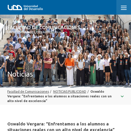
FACULTAD DE COMUNICACIONES
FACULTAD DE COMUNICACIONES
UNIVERSIDAD DEL DESARROLLO
INICIO
SOBRE LA FACULTAD
CARRERAS
Noticias
POSTGRADOS Y EDUCACIÓN CONTINUA
Facultad de Comunicaciones
/
NOTICIAS PUBLICIDAD
/
Oswaldo
INVESTIGACIÓN
Vergara: “Enfrentamos a los alumnos a situaciones reales con un
alto nivel de excelencia”
EXTENSIÓN
CENTRO DE ESCRITURA
Oswaldo Vergara: “Enfrentamos a los alumnos a
situaciones reales con un alto nivel de excelencia”