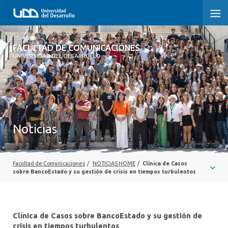
FACULTAD DE COMUNICACIONES
FACULTAD DE COMUNICACIONES
UNIVERSIDAD DEL DESARROLLO
INICIO
SOBRE LA FACULTAD
CARRERAS
Noticias
POSTGRADOS Y EDUCACIÓN CONTINUA
INVESTIGACIÓN
Facultad de Comunicaciones
/
NOTICIAS HOME
/
Clínica de Casos
sobre BancoEstado y su gestión de crisis en tiempos turbulentos
EXTENSIÓN
CENTRO DE ESCRITURA
Clínica de Casos sobre BancoEstado y su gestión de
crisis en tiempos turbulentos