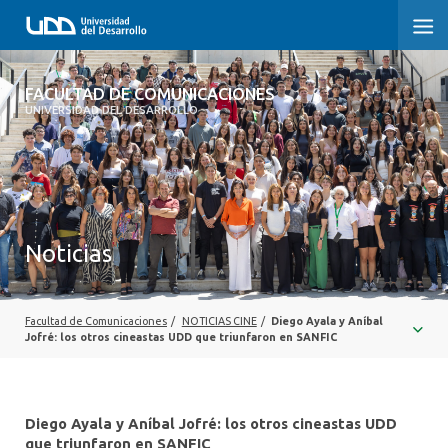
FACULTAD DE COMUNICACIONES
FACULTAD DE COMUNICACIONES
UNIVERSIDAD DEL DESARROLLO
INICIO
SOBRE LA FACULTAD
CARRERAS
Noticias
POSTGRADOS Y EDUCACIÓN CONTINUA
INVESTIGACIÓN
Facultad de Comunicaciones
/
NOTICIAS CINE
/
Diego Ayala y Aníbal
Jofré: los otros cineastas UDD que triunfaron en SANFIC
EXTENSIÓN
CENTRO DE ESCRITURA
Diego Ayala y Aníbal Jofré: los otros cineastas UDD
que triunfaron en SANFIC