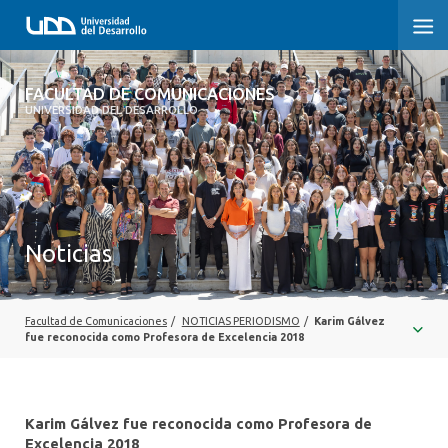
FACULTAD DE COMUNICACIONES
FACULTAD DE COMUNICACIONES
UNIVERSIDAD DEL DESARROLLO
INICIO
SOBRE LA FACULTAD
CARRERAS
Noticias
POSTGRADOS Y EDUCACIÓN CONTINUA
INVESTIGACIÓN
Facultad de Comunicaciones
/
NOTICIAS PERIODISMO
/
Karim Gálvez
fue reconocida como Profesora de Excelencia 2018
EXTENSIÓN
CENTRO DE ESCRITURA
Karim Gálvez fue reconocida como Profesora de
Excelencia 2018