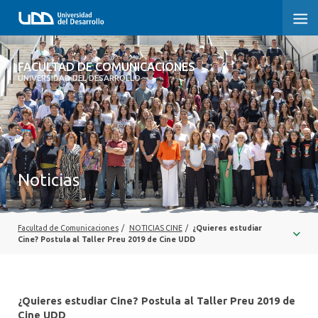
FACULTAD DE COMUNICACIONES
FACULTAD DE COMUNICACIONES
UNIVERSIDAD DEL DESARROLLO
INICIO
SOBRE LA FACULTAD
CARRERAS
Noticias
POSTGRADOS Y EDUCACIÓN CONTINUA
INVESTIGACIÓN
Facultad de Comunicaciones
/
NOTICIAS CINE
/
¿Quieres estudiar
Cine? Postula al Taller Preu 2019 de Cine UDD
EXTENSIÓN
CENTRO DE ESCRITURA
¿Quieres estudiar Cine? Postula al Taller Preu 2019 de
Cine UDD