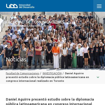
FACULTAD DE COMUNICACIONES
FACULTAD DE COMUNICACIONES
UNIVERSIDAD DEL DESARROLLO
INICIO
SOBRE LA FACULTAD
CARRERAS
Noticias
POSTGRADOS Y EDUCACIÓN CONTINUA
Facultad de Comunicaciones
/
INVESTIGACIÓN
/
Daniel Aguirre
INVESTIGACIÓN
presentó estudio sobre la diplomacia pública latinoamericana en
congreso internacional realizado en Toronto
EXTENSIÓN
CENTRO DE ESCRITURA
Daniel Aguirre presentó estudio sobre la diplomacia
pública latinoamericana en congreso internacional