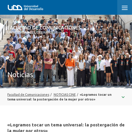
FACULTAD DE COMUNICACIONES
FACULTAD DE COMUNICACIONES
UNIVERSIDAD DEL DESARROLLO
INICIO
SOBRE LA FACULTAD
CARRERAS
Noticias
POSTGRADOS Y EDUCACIÓN CONTINUA
INVESTIGACIÓN
Facultad de Comunicaciones
/
NOTICIAS CINE
/
«Logramos tocar un
tema universal: la postergación de la mujer por otros»
EXTENSIÓN
CENTRO DE ESCRITURA
«Logramos tocar un tema universal: la postergación de
la mujer por otros»