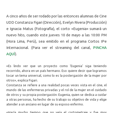
A cinco años de ser rodado por las entonces alumnas de Cine
UDD Constanza Figari (Dirección), Evelyn Rivera (Producción)
e Ignacia Matus (Fotografía), el corto «Eugenia» sumará un
nuevo hito, cuando este jueves 10 de mayo a las 10:00 PM
(Hora Lima, Perú), sea emitido en el programa Cortos IPe
Internacional. (Para ver el streaming del canal,
PINCHA
AQUÍ
).
«Es lindo ver que un proyecto como ‘Eugenia’ siga teniendo
recorrido, ahora en un país hermano. Eso quiere decir que logramos
tocar un tema universal, como lo es la postergación de la mujer por
otros», explica Figari.
Constanza se refiere a una realidad pocas veces vista en el cine, el
mundo de las enfermeras privadas y el rol de la mujer en el cuidado
de otros y su propia postergación: Eugenia, quien se dedica a cuidar
a otras personas, ha hecho de su trabajo su objetivo de vida y elige
atender a un anciano en lugar de su esposo enfermo.
«Hacía mucho tiempo que no veía el cortometraje y fue muy