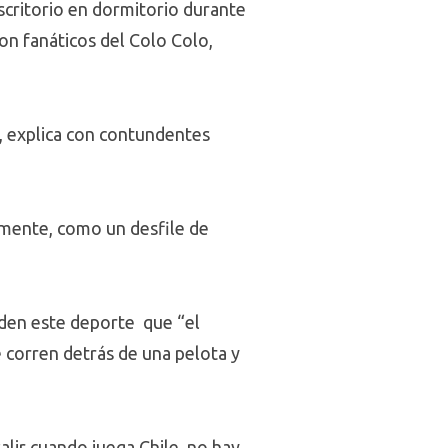
scritorio en dormitorio durante
con fanáticos del Colo Colo,
”, explica con contundentes
lmente, como un desfile de
enden este deporte que “el
 corren detrás de una pelota y
salir cuando juega Chile, no hay