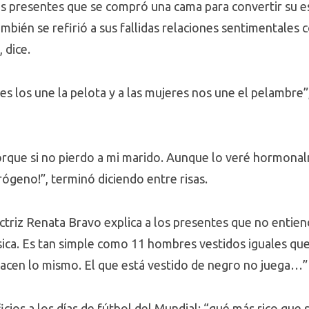
os presentes que se compró una cama para convertir su e
ambién se refirió a sus fallidas relaciones sentimentales 
 dice.
es los une la pelota y a las mujeres nos une el pelambre
porque si no pierdo a mi marido. Aunque lo veré hormona
ógeno!”, terminó diciendo entre risas.
 actriz Renata Bravo explica a los presentes que no enti
sica. Es tan simple como 11 hombres vestidos iguales que
hacen lo mismo. El que está vestido de negro no juega…”
icios a los días de fútbol del Mundial: “qué más rico que 