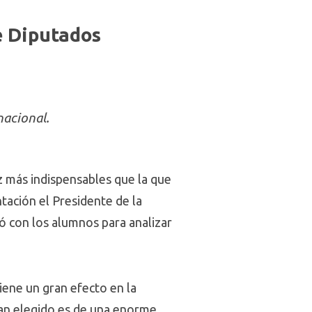
e Diputados
nacional.
z más indispensables que la que
entación el Presidente de la
ó con los alumnos para analizar
iene un gran efecto en la
han elegido es de una enorme