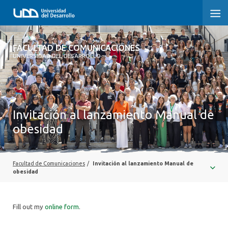
FACULTAD DE COMUNICACIONES
FACULTAD DE COMUNICACIONES
UNIVERSIDAD DEL DESARROLLO
INICIO
SOBRE LA FACULTAD
Invitación al lanzamiento Manual de
CARRERAS
obesidad
POSTGRADOS Y EDUCACIÓN CONTINUA
INVESTIGACIÓN
Facultad de Comunicaciones
/
Invitación al lanzamiento Manual de
obesidad
EXTENSIÓN
Fill out my
online form
.
CENTRO DE ESCRITURA