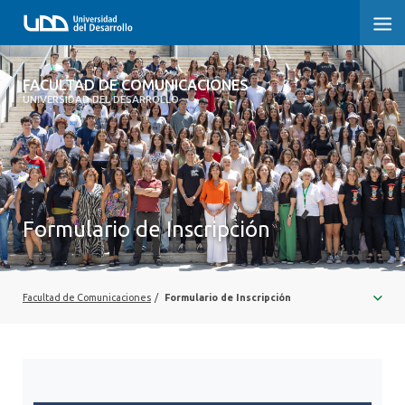
FACULTAD DE COMUNICACIONES
FACULTAD DE COMUNICACIONES
UNIVERSIDAD DEL DESARROLLO
INICIO
SOBRE LA FACULTAD
CARRERAS
Formulario de Inscripción
POSTGRADOS Y EDUCACIÓN CONTINUA
INVESTIGACIÓN
Facultad de Comunicaciones
/
Formulario de Inscripción
EXTENSIÓN
CENTRO DE ESCRITURA